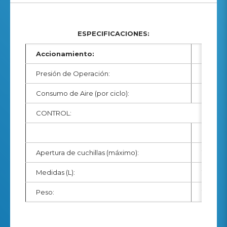
ESPECIFICACIONES:
Accionamiento:
Presión de Operación:
90 psi
Consumo de Aire (por ciclo):
0.108 ft
CONTROL:
Doble, 
Apertura de cuchillas (máximo):
1.75 in
Medidas (L):
17.5 in
Peso:
12.3 lbs